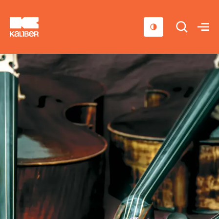
Cursussen
Scholen
Sociaal domein
Over ons
Nieuws & Agenda
Contact