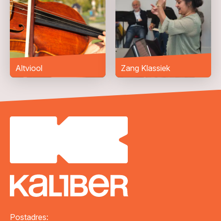
Altviool
Zang Klassiek
VERZENDEN
Postadres: