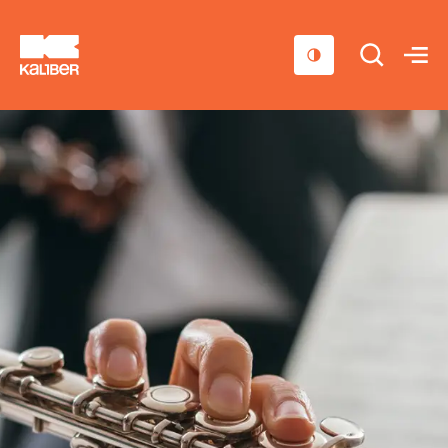
Cursussen
Scholen
Sociaal domein
Over ons
Nieuws & Agenda
Contact