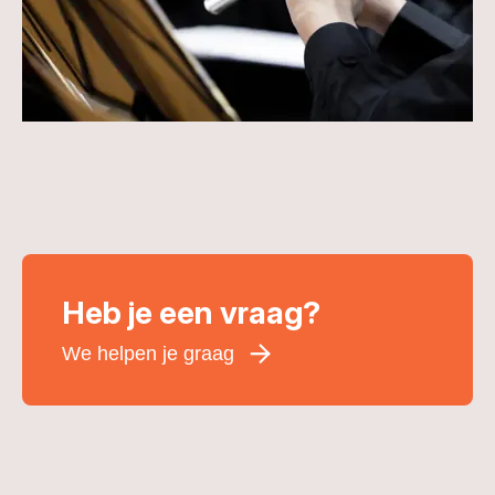
Heb je een vraag?
We helpen je graag
Voornaam
*
Achternaam
*