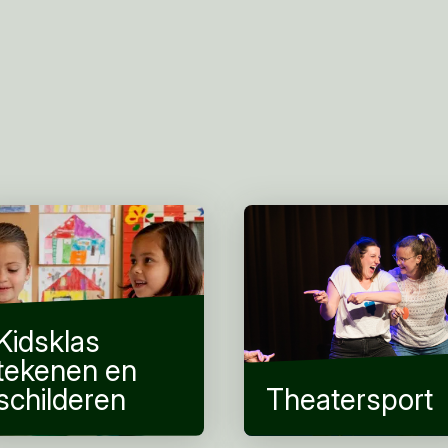
Kidsklas
tekenen en
schilderen
Theatersport