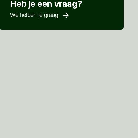
Heb je een vraag?
We helpen je graag
Voornaam
*
Achternaam
*
E-mailadres
*
Telefoonnummer
Woonplaats
*
Bericht
*