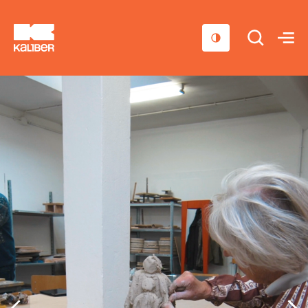
Cursussen
Scholen
Sociaal domein
Over ons
Nieuws & Agenda
Contact