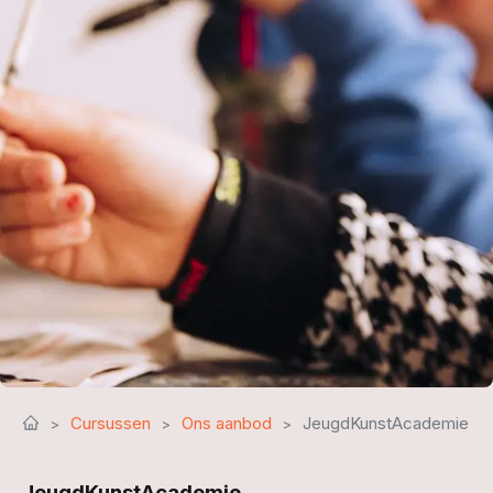
Cursussen
Ons aanbod
JeugdKunstAcademie
JeugdKunstAcademie