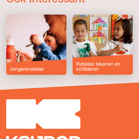
Telefoonnummer
Woonplaats
*
Bericht
*
Kidsklas tekenen en
Jongerenatelier
schilderen