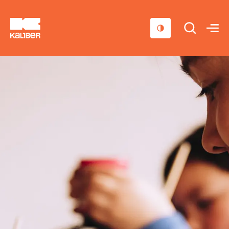
Cursussen
Scholen
Sociaal domein
Over ons
Nieuws & Agenda
Contact