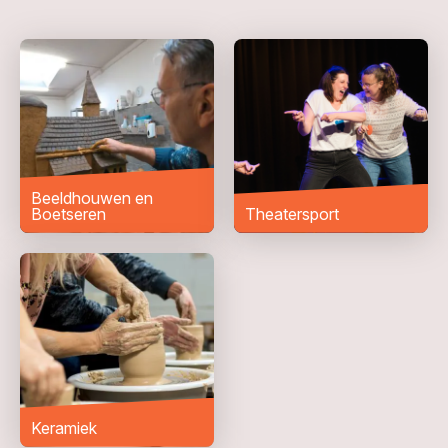
Telefoonnummer
Woonplaats
*
Bericht
*
Beeldhouwen en
Boetseren
Theatersport
Keramiek