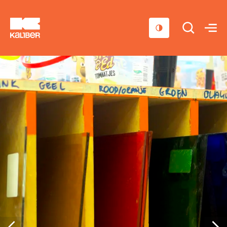
Cursussen
Scholen
Sociaal domein
Over ons
Nieuws & Agenda
Contact