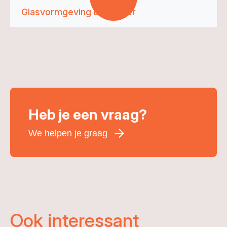
Glasvormgeving bij Kaliber
Heb je een vraag?
We helpen je graag
Voornaam
*
Achternaam
*
E-mailadres
*
Ook interessant