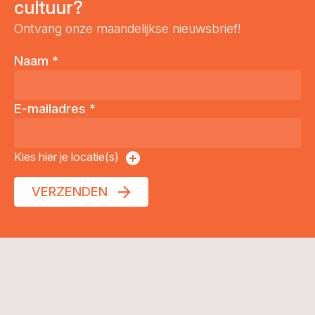
cultuur?
Ontvang onze maandelijkse nieuwsbrief!
Naam
*
E-mailadres
*
Kies hier je locatie(s)
VERZENDEN