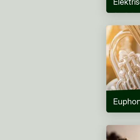
Elektri
Eupho