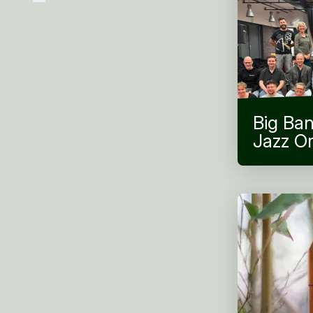
Big Ban
Jazz O