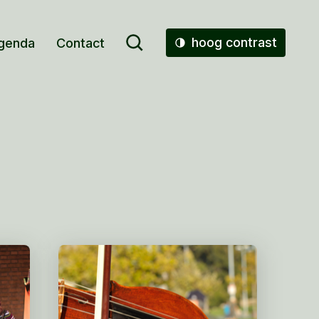
hoog contrast
genda
Contact