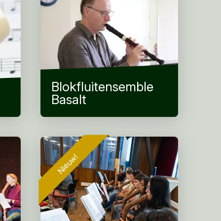
Blokfluitensemble
Basalt
Nieuw!