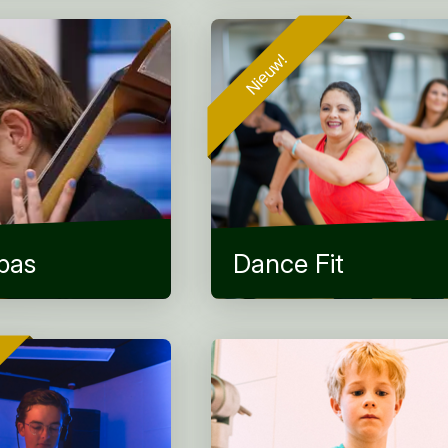
Nieuw!
bas
Dance Fit