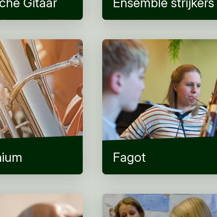
sche Gitaar
Ensemble strijkers
nium
Fagot