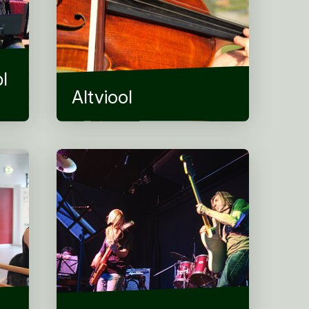
l
Altviool