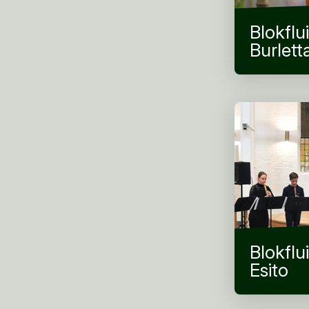
Blokflu
Burlett
Blokflu
Esito