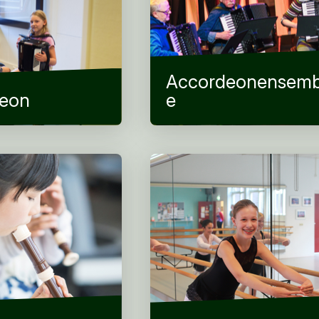
Accordeonensemb
eon
e