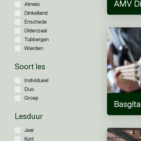
AMV Di
Almelo
Dinkelland
Enschede
Oldenzaal
Tubbergen
Wierden
Soort les
Individueel
Duo
Groep
Basgita
Lesduur
Jaar
Kort