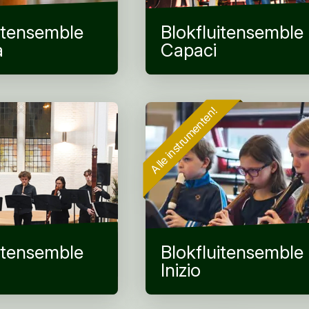
itensemble
Blokfluitensemble
a
Capaci
Alle instrumenten!
itensemble
Blokfluitensemble
Inizio