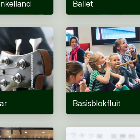
nkelland
Ballet
ar
Basisblokfluit