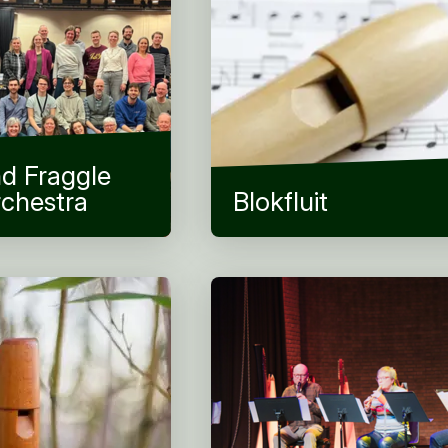
d Fraggle
rchestra
Blokfluit