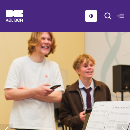
Cursussen
Scholen
Sociaal domein
Over ons
Nieuws & Agenda
Contact